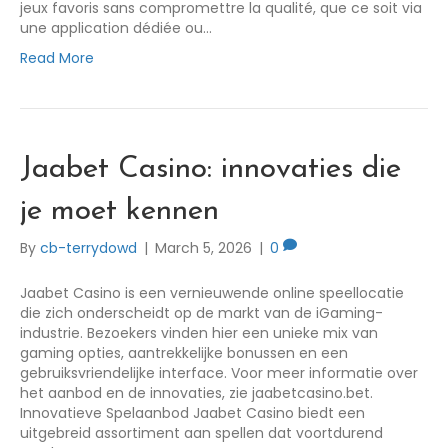
jeux favoris sans compromettre la qualité, que ce soit via
une application dédiée ou…
Read More
Jaabet Casino: innovaties die
je moet kennen
By
cb-terrydowd
|
March 5, 2026
|
0
Jaabet Casino is een vernieuwende online speellocatie
die zich onderscheidt op de markt van de iGaming-
industrie. Bezoekers vinden hier een unieke mix van
gaming opties, aantrekkelijke bonussen en een
gebruiksvriendelijke interface. Voor meer informatie over
het aanbod en de innovaties, zie jaabetcasino.bet.
Innovatieve Spelaanbod Jaabet Casino biedt een
uitgebreid assortiment aan spellen dat voortdurend