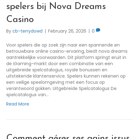
spelers bij Nova Dreams
Casino
By
cb-terrydowd
|
February 26, 2026
|
0
Voor spelers die op zoek zijn naar een spannende en
betrouwbare online casino-ervaring, biedt nova dreams
aantrekkelijke voorwaarden. Dit platform springt eruit in
de iGaming-markt door een combinatie van een
uitgebreide spelcatalogus, royale bonussen en
uitstekende klantenservice. Spelers kunnen rekenen op
een veilige speelomgeving met een focus op
verantwoord gokken. Uitgebreide Spelcatalogus De
spelcatalogus van…
Read More
Comment gérer ses gains issus