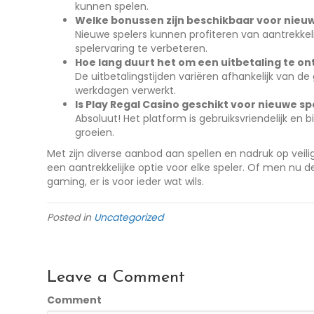
kunnen spelen.
Welke bonussen zijn beschikbaar voor nieu
Nieuwe spelers kunnen profiteren van aantrekk
spelervaring te verbeteren.
Hoe lang duurt het om een uitbetaling te o
De uitbetalingstijden variëren afhankelijk van 
werkdagen verwerkt.
Is Play Regal Casino geschikt voor nieuwe sp
Absoluut! Het platform is gebruiksvriendelijk en 
groeien.
Met zijn diverse aanbod aan spellen en nadruk op veilig
een aantrekkelijke optie voor elke speler. Of men nu de
gaming, er is voor ieder wat wils.
Posted in
Uncategorized
Leave a Comment
Comment