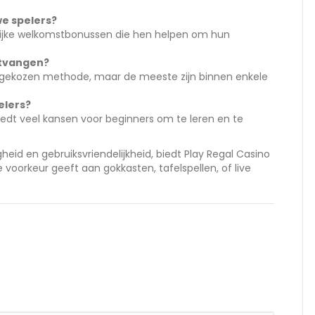
we spelers?
elijke welkomstbonussen die hen helpen om hun
ntvangen?
de gekozen methode, maar de meeste zijn binnen enkele
elers?
biedt veel kansen voor beginners om te leren en te
heid en gebruiksvriendelijkheid, biedt Play Regal Casino
 voorkeur geeft aan gokkasten, tafelspellen, of live