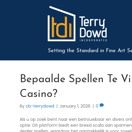
Setting the Standard in Fine Art S
Bepaalde Spellen Te Vi
Casino?
By
cb-terrydowd
|
January 1, 2026
|
0
Als u op zoek bent naar een betrouwbaar en divers onl
optie. Dit platform biedt een breed scala aan spannend
dealer spellen, waardoor het aantrekkelijk is voor zowe