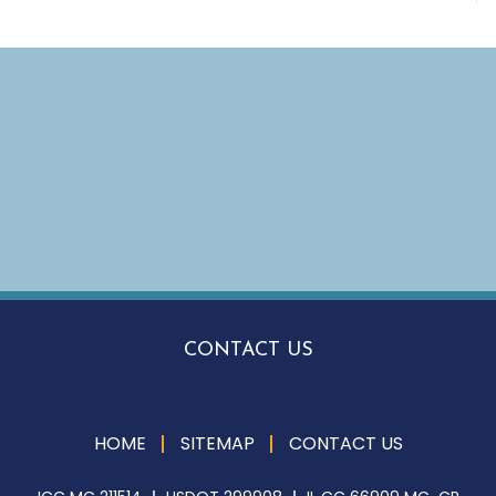
CONTACT US
HOME
SITEMAP
CONTACT US