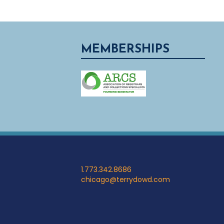
MEMBERSHIPS
1.773.342.8686
chicago@terrydowd.com