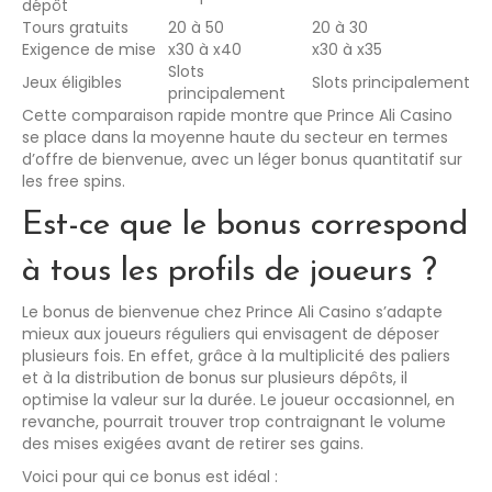
dépôt
Tours gratuits
20 à 50
20 à 30
Exigence de mise
x30 à x40
x30 à x35
Slots
Jeux éligibles
Slots principalement
principalement
Cette comparaison rapide montre que Prince Ali Casino
se place dans la moyenne haute du secteur en termes
d’offre de bienvenue, avec un léger bonus quantitatif sur
les free spins.
Est-ce que le bonus correspond
à tous les profils de joueurs ?
Le bonus de bienvenue chez Prince Ali Casino s’adapte
mieux aux joueurs réguliers qui envisagent de déposer
plusieurs fois. En effet, grâce à la multiplicité des paliers
et à la distribution de bonus sur plusieurs dépôts, il
optimise la valeur sur la durée. Le joueur occasionnel, en
revanche, pourrait trouver trop contraignant le volume
des mises exigées avant de retirer ses gains.
Voici pour qui ce bonus est idéal :