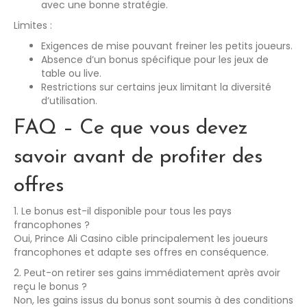
avec une bonne stratégie.
Limites :
Exigences de mise pouvant freiner les petits joueurs.
Absence d’un bonus spécifique pour les jeux de
table ou live.
Restrictions sur certains jeux limitant la diversité
d’utilisation.
FAQ – Ce que vous devez
savoir avant de profiter des
offres
1. Le bonus est-il disponible pour tous les pays
francophones ?
Oui, Prince Ali Casino cible principalement les joueurs
francophones et adapte ses offres en conséquence.
2. Peut-on retirer ses gains immédiatement après avoir
reçu le bonus ?
Non, les gains issus du bonus sont soumis à des conditions