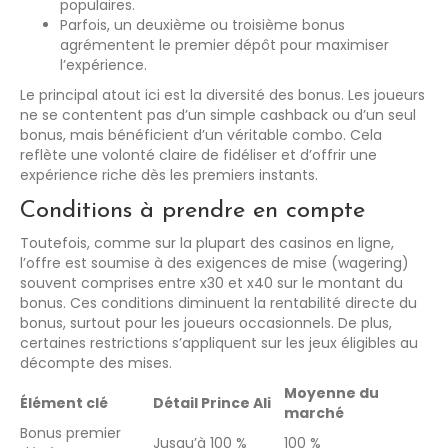
populaires.
Parfois, un deuxième ou troisième bonus
agrémentent le premier dépôt pour maximiser
l’expérience.
Le principal atout ici est la diversité des bonus. Les joueurs
ne se contentent pas d’un simple cashback ou d’un seul
bonus, mais bénéficient d’un véritable combo. Cela
reflète une volonté claire de fidéliser et d’offrir une
expérience riche dès les premiers instants.
Conditions à prendre en compte
Toutefois, comme sur la plupart des casinos en ligne,
l’offre est soumise à des exigences de mise (wagering)
souvent comprises entre x30 et x40 sur le montant du
bonus. Ces conditions diminuent la rentabilité directe du
bonus, surtout pour les joueurs occasionnels. De plus,
certaines restrictions s’appliquent sur les jeux éligibles au
décompte des mises.
Moyenne du
Élément clé
Détail Prince Ali
marché
Bonus premier
Jusqu’à 100 %
100 %