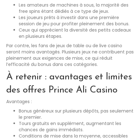
Les amateurs de machines à sous, la majorité des
free spins étant dédiés à ce type de jeux.
Les joueurs prêts à investir dans une première
session de jeu pour profiter pleinement des bonus.
Ceux qui apprécient la diversité des petits cadeaux
en plusieurs étapes.
Par contre, les fans de jeux de table ou de live casino
seront moins avantagés. Plusieurs jeux ne contribuent pas
pleinement aux exigences de mise, ce qui réduit
l’efficacité du bonus dans ces catégories.
À retenir : avantages et limites
des offres Prince Ali Casino
Avantages :
Bonus généreux sur plusieurs dépôts, pas seulement
le premier.
Tours gratuits en supplément, augmentant les
chances de gains immédiats.
Conditions de mise dans la moyenne, accessibles