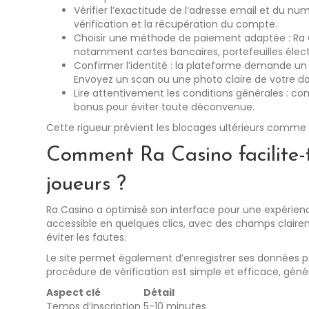
Vérifier l’exactitude de l’adresse email et du num
vérification et la récupération du compte.
Choisir une méthode de paiement adaptée : Ra C
notamment cartes bancaires, portefeuilles élec
Confirmer l’identité : la plateforme demande un jus
Envoyez un scan ou une photo claire de votre do
Lire attentivement les conditions générales : comp
bonus pour éviter toute déconvenue.
Cette rigueur prévient les blocages ultérieurs comme 
Comment Ra Casino facilite-t-i
joueurs ?
Ra Casino a optimisé son interface pour une expérience 
accessible en quelques clics, avec des champs clairem
éviter les fautes.
Le site permet également d’enregistrer ses données po
procédure de vérification est simple et efficace, gén
Aspect clé
Détail
Temps d’inscription
5-10 minutes