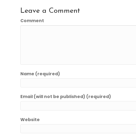
Leave a Comment
Comment
Name (required)
Email (will not be published) (required)
Website