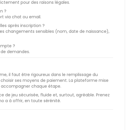
rictement pour des raisons légales.
on ?
rt via chat ou email.
les après inscription ?
r des changements sensibles (nom, date de naissance),
ompte ?
me de demandes.
me, il faut être rigoureux dans le remplissage du
n choisir ses moyens de paiement. La plateforme mise
our accompagner chaque étape.
e de jeu sécurisée, fluide et, surtout, agréable. Prenez
o a à offrir, en toute sérénité.