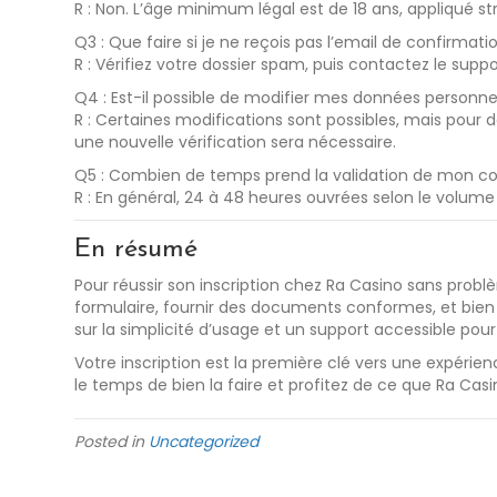
R : Non. L’âge minimum légal est de 18 ans, appliqué st
Q3 : Que faire si je ne reçois pas l’email de confirmati
R : Vérifiez votre dossier spam, puis contactez le suppo
Q4 : Est-il possible de modifier mes données personnel
R : Certaines modifications sont possibles, mais pou
une nouvelle vérification sera nécessaire.
Q5 : Combien de temps prend la validation de mon c
R : En général, 24 à 48 heures ouvrées selon le volu
En résumé
Pour réussir son inscription chez Ra Casino sans problè
formulaire, fournir des documents conformes, et bie
sur la simplicité d’usage et un support accessible p
Votre inscription est la première clé vers une expérienc
le temps de bien la faire et profitez de ce que Ra Casin
Posted in
Uncategorized