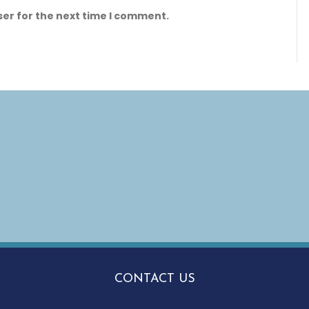
ser for the next time I comment.
CONTACT US