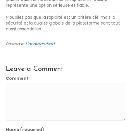
représente une option sérieuse et fiable.
N’oubliez pas que la rapidité est un critère clé, mais la
sécurité et la qualité globale de la plateforme sont tout
aussi essentielles.
Posted in
Uncategorized
Leave a Comment
Comment
Name (required)