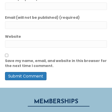
Email (will not be published) (required)
Website
Save my name, email, and website in this browser for
the next time I comment.
MEMBERSHIPS