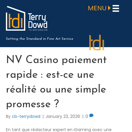
MENU
Setting the Standard in Fine Art Service
NV Casino paiement
rapide : est-ce une
réalité ou une simple
promesse ?
By
cb-terrydowd
|
January 23, 2026
|
0
En tant que rédacteur expert en iGaming avec une