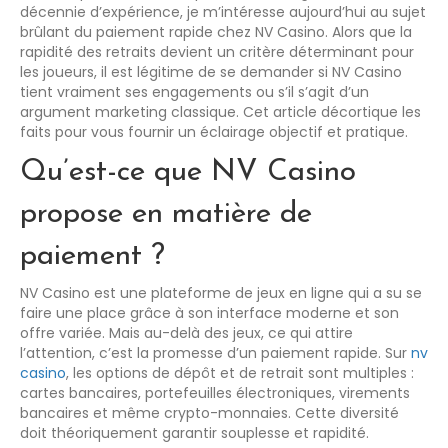
décennie d’expérience, je m’intéresse aujourd’hui au sujet
brûlant du paiement rapide chez NV Casino. Alors que la
rapidité des retraits devient un critère déterminant pour
les joueurs, il est légitime de se demander si NV Casino
tient vraiment ses engagements ou s’il s’agit d’un
argument marketing classique. Cet article décortique les
faits pour vous fournir un éclairage objectif et pratique.
Qu’est-ce que NV Casino
propose en matière de
paiement ?
NV Casino est une plateforme de jeux en ligne qui a su se
faire une place grâce à son interface moderne et son
offre variée. Mais au-delà des jeux, ce qui attire
l’attention, c’est la promesse d’un paiement rapide. Sur
nv
casino
, les options de dépôt et de retrait sont multiples :
cartes bancaires, portefeuilles électroniques, virements
bancaires et même crypto-monnaies. Cette diversité
doit théoriquement garantir souplesse et rapidité.