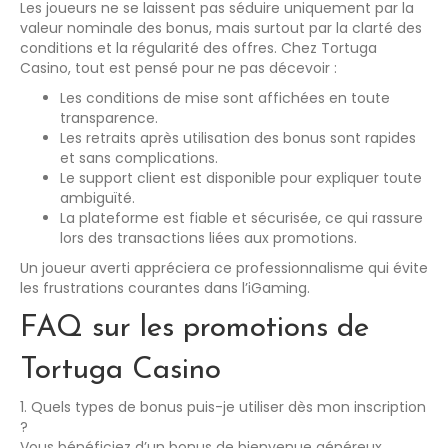
Les joueurs ne se laissent pas séduire uniquement par la
valeur nominale des bonus, mais surtout par la clarté des
conditions et la régularité des offres. Chez Tortuga
Casino, tout est pensé pour ne pas décevoir :
Les conditions de mise sont affichées en toute
transparence.
Les retraits après utilisation des bonus sont rapides
et sans complications.
Le support client est disponible pour expliquer toute
ambiguïté.
La plateforme est fiable et sécurisée, ce qui rassure
lors des transactions liées aux promotions.
Un joueur averti appréciera ce professionnalisme qui évite
les frustrations courantes dans l’iGaming.
FAQ sur les promotions de
Tortuga Casino
1. Quels types de bonus puis-je utiliser dès mon inscription
?
Vous bénéficiez d’un bonus de bienvenue généreux