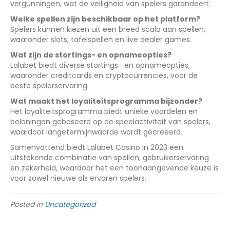
vergunningen, wat de veiligheid van spelers garandeert.
Welke spellen zijn beschikbaar op het platform?
Spelers kunnen kiezen uit een breed scala aan spellen,
waaronder slots, tafelspellen en live dealer games.
Wat zijn de stortings- en opnameopties?
Lalabet biedt diverse stortings- en opnameopties,
waaronder creditcards en cryptocurrencies, voor de
beste spelerservaring.
Wat maakt het loyaliteitsprogramma bijzonder?
Het loyaliteitsprogramma biedt unieke voordelen en
beloningen gebaseerd op de speelactiviteit van spelers,
waardoor langetermijnwaarde wordt gecreëerd.
Samenvattend biedt Lalabet Casino in 2023 een
uitstekende combinatie van spellen, gebruikerservaring
en zekerheid, waardoor het een toonaangevende keuze is
voor zowel nieuwe als ervaren spelers.
Posted in
Uncategorized