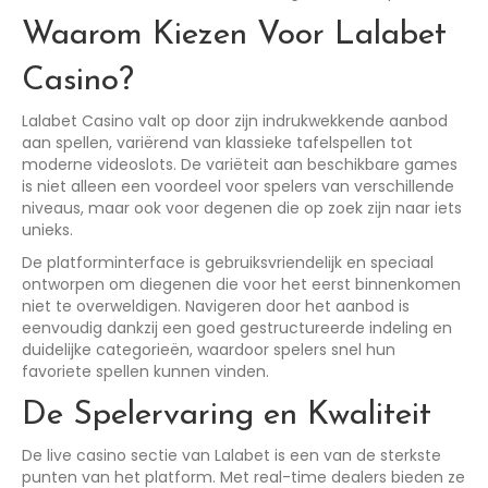
Waarom Kiezen Voor Lalabet
Casino?
Lalabet Casino valt op door zijn indrukwekkende aanbod
aan spellen, variërend van klassieke tafelspellen tot
moderne videoslots. De variëteit aan beschikbare games
is niet alleen een voordeel voor spelers van verschillende
niveaus, maar ook voor degenen die op zoek zijn naar iets
unieks.
De platforminterface is gebruiksvriendelijk en speciaal
ontworpen om diegenen die voor het eerst binnenkomen
niet te overweldigen. Navigeren door het aanbod is
eenvoudig dankzij een goed gestructureerde indeling en
duidelijke categorieën, waardoor spelers snel hun
favoriete spellen kunnen vinden.
De Spelervaring en Kwaliteit
De live casino sectie van Lalabet is een van de sterkste
punten van het platform. Met real-time dealers bieden ze