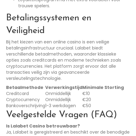
trouwe spelers.
Betalingssystemen en
Veiligheid
Bij het kiezen van een online casino is een veilige
betalingsinfrastructuur cruciaal. Lalabet biedt
verschillende betaalmethoden, waaronder klassieke
opties zoals creditcards en moderne technieken zoals
cryptocurrencies. Het platform zorgt ervoor dat alle
transacties veilig zijn via geavanceerde
versleutelingstechnologie.
Betaalmethode
Verwerkingstijd
Minimale Storting
Creditcard
Onmiddellijk
€10
Cryptocurrency
Onmiddellijk
€20
Bankoverschrijving
1-3 werkdagen
€50
Veelgestelde Vragen (FAQ)
Is Lalabet Casino betrouwbaar?
Ja, Lalabet is geregistreerd en beschikt over de benodigde