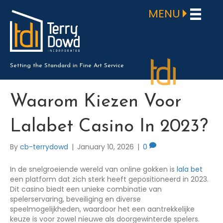
MENU
Setting the Standard in Fine Art Service
Waarom Kiezen Voor
Lalabet Casino In 2023?
By
cb-terrydowd
|
January 10, 2026
|
0
In de snelgroeiende wereld van online gokken is
lala bet
een platform dat zich sterk heeft gepositioneerd in 2023.
Dit casino biedt een unieke combinatie van
spelerservaring, beveiliging en diverse
speelmogelijkheden, waardoor het een aantrekkelijke
keuze is voor zowel nieuwe als doorgewinterde spelers.